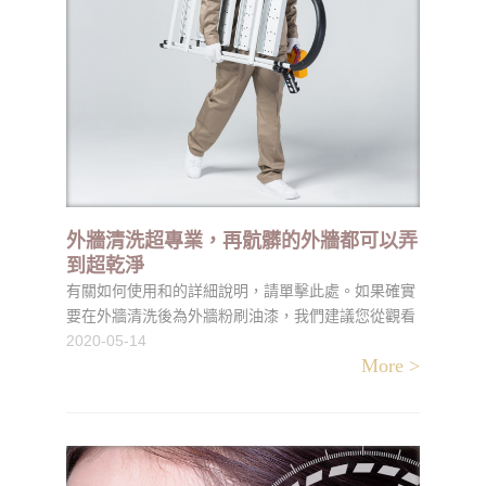
外牆清洗超專業，再骯髒的外牆都可以弄
到超乾淨
有關如何使用和的詳細說明，請單擊此處。如果確實
要在外牆清洗後為外牆粉刷油漆，我們建議您從觀看
此參考視頻，以獲取有關如何使它們達到最佳狀態並
2020-05-14
More >
解決可能遇到的任何問題的提示和技巧。外牆清洗您
準備好裝修房屋的外觀了嗎？我們希望看到您之前和
之後的照片–使用與我們分享，以獲取家庭和DIY提示
和技巧。