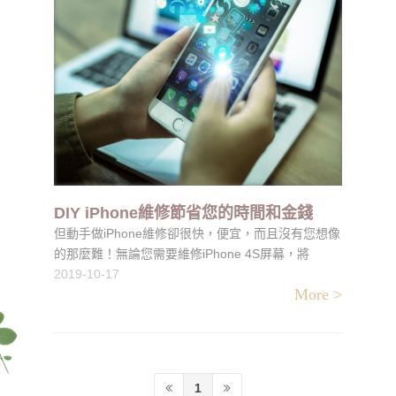
DIY iPhone維修節省您的時間和金錢
但動手做iPhone維修卻很快，便宜，而且沒有您想像
的那麼難！無論您需要維修iPhone 4S屏幕，將
iPhone放在游泳池中還是將屏幕粉碎成小塊，都有適
2019-10-17
More >
合您的iPhone維修工具！
1