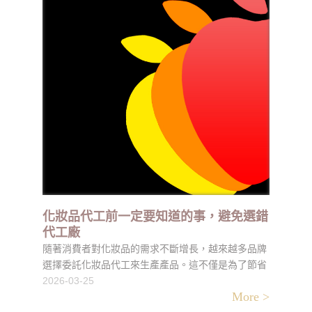
化妝品代工前一定要知道的事，避免選錯
代工廠
隨著消費者對化妝品的需求不斷增長，越來越多品牌
選擇委託化妝品代工來生產產品。這不僅是為了節省
時間與成本，還能專注於品牌經營與市場推廣。不
2026-03-25
More >
過，選擇合適的化妝品代工廠需要仔細考慮研發能