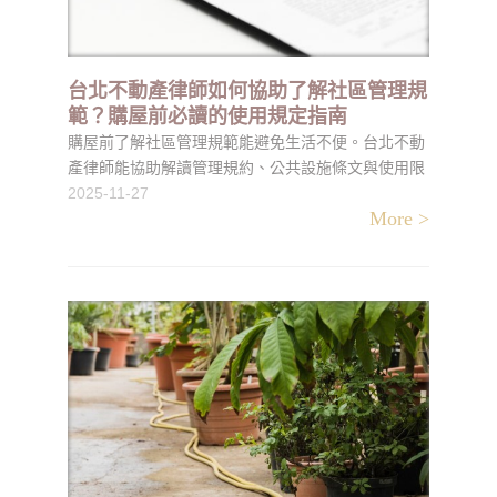
台北不動產律師如何協助了解社區管理規
範？購屋前必讀的使用規定指南
購屋前了解社區管理規範能避免生活不便。台北不動
產律師能協助解讀管理規約、公共設施條文與使用限
制，讓買方更清楚建物的實際使用方式。
2025-11-27
More >