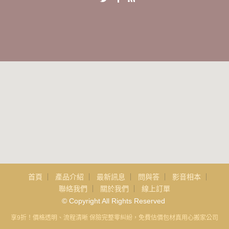
首頁
產品介紹
最新訊息
問與答
影音相本
聯絡我們
關於我們
線上訂單
© Copyright All Rights Reserved
即享9折！價格透明、流程清晰 保險完整零糾紛，免費估價包材真用心搬家公司品質保障，