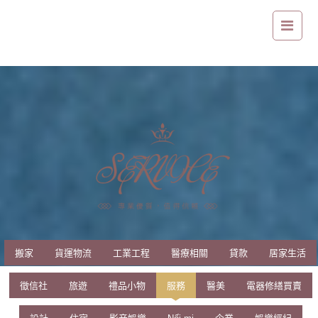
服務
搬家
貨運物流
工業工程
醫療相關
貸款
居家生活
徵信社
旅遊
禮品小物
服務
醫美
電器修繕買賣