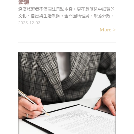
體驗
深度旅遊者不僅關注景點本身，更在意旅途中細微的
文化、自然與生活軌跡。金門因地理廣、聚落分散、
特殊軍事地貌，使移動方式會直接影響旅程的深度。
2025-12-03
More >
租車能讓深度旅遊者依個人節奏調整動線、停留與探
索，並更容易抵達偏遠景點或隱藏路線。本文介紹金
門租車如何成為深度旅遊的重要工具，協助旅客看見
更多細節與故事。