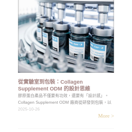
從實驗室到包裝：Collagen
Supplement ODM 的設計思維
膠原蛋白產品不僅要有功效，還要有「設計感」。
Collagen Supplement ODM 廠商從研發到包裝，以
使用者體驗為核心，整合產品造型、質地、色彩與品
2025-10-26
More >
牌故事，打造兼具專業與美學的健康產品。本文解析
膠原ODM如何將科學研發與設計思維融合，讓產品
從實驗室走進市場，成為能被感受的品牌價值。