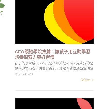
CEO領袖學院推薦：讓孩子用互動學習
培養探索力與好習慣
孩子的學習成長，不只是把知識記起來，更重要的是
能不能在過程中培養好奇心、理解力與持續學習的習
慣。許多家長在挑選兒童教材時，都希望內容不要太
2026-04-29
More >
死板，也不要讓孩子一開始就覺得有壓力，而是能用
更自然、更有趣的方式陪伴孩子接觸知識。CEO領袖
學院 以兒童數位學習為特色，結合多媒體課程、互動
式設計與多元主題內容，讓孩子能在活潑的學習情境
中慢慢累積能力，也讓家長在親子教育上有更實用的
輔助工具。