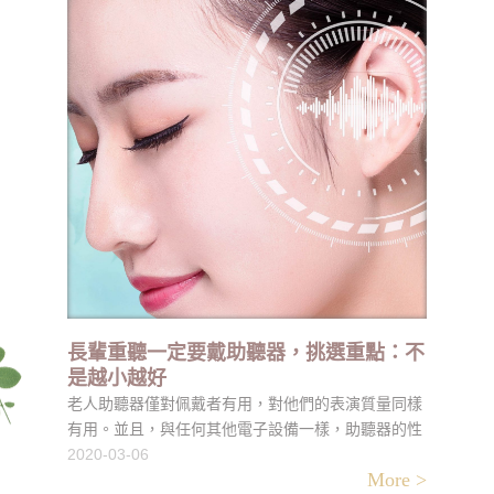
長輩重聽一定要戴助聽器，挑選重點：不
是越小越好
老人助聽器僅對佩戴者有用，對他們的表演質量同樣
有用。並且，與任何其他電子設備一樣，助聽器的性
能會受到多種因素的影響。首次對老人助聽器進行測
2020-03-06
More >
試和安裝後，您的聽力學家將在多種聲音頻率和各種