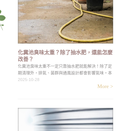
化糞池臭味太重？除了抽水肥，還能怎麼
改善？
化糞池臭味太重不一定只靠抽水肥就能解決！除了定
期清理外，排氣、菌群與通風設計都會影響氣味。本
文教你如何從源頭改善化糞池臭味，包括排氣管檢
2025-10-28
More >
查、封水層維護與使用益菌粉，幫助你打造乾淨、無
臭的生活環境。