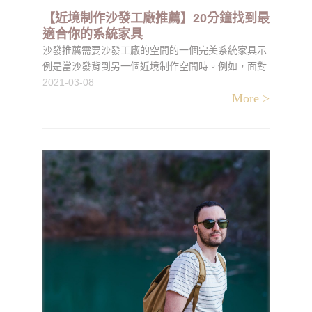
【近境制作沙發工廠推薦】20分鐘找到最
適合你的系統家具
沙發推薦需要沙發工廠的空間的一個完美系統家具示
例是當沙發背到另一個近境制作空間時。例如，面對
電視但用作家庭房與餐廳或入口之間的分隔物的沙發
2021-03-08
More >
實際上可以使用這些桌子。近境制作沙發工廠有兩種
不同的工作方式。可以選擇將它們與沙發靠背融合在
一起，也可以將它們設置為重音功能。無論哪種方
式，記住當您尋找這些桌子時，沙發的背面都是非常
重要的系統家具，這一點非常重要。大多數人沒有花
很多時間在沙發的後面看，而他們卻忘了在購物前先
檢查一下。只要仔細看一看沙發系統家具如何回到另
一個空間，並確定接近它的最佳方法。近境制作購物
前，請不要忘記測量沙發的長度和高度。這樣可以確
保您所看到的桌子在您的沙發上不會太大或太小。一
旦進行了測量，就該開始查看表格了。