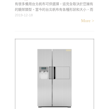
有很多備用台北帆布可供選擇，這完全取決於您擁有
的鏡架類型。當今的台北帆布有各種形狀和大小，而
且趨勢似乎是遮雨棚越來越大。如今很難找到8 x 8平
2019-12-18
More >
方米的涼亭。如今，遮雨棚有各種形狀和大小，可以
擺脫傳統的正方形，提供矩形，六邊形和圓形。零售
商店提供各種帆布形狀，其樣式同樣重要。