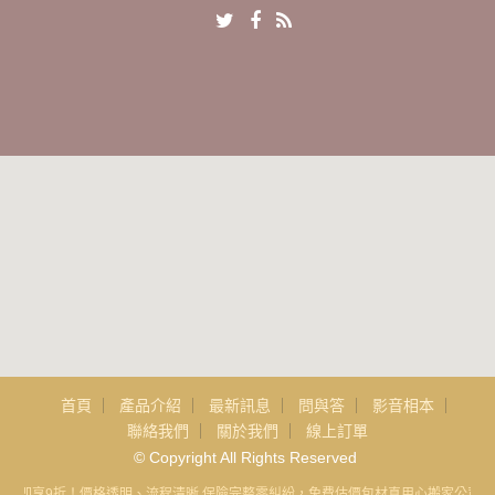
首頁
產品介紹
最新訊息
問與答
影音相本
聯絡我們
關於我們
線上訂單
© Copyright All Rights Reserved
打卡即享9折！價格透明、流程清晰 保險完整零糾紛，免費估價包材真用心搬家公司品質保