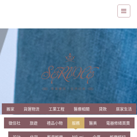
推薦最便宜的馬桶清潔錠
搬家
貨運物流
工業工程
醫療相關
貸款
居家生活
徵信社
旅遊
禮品小物
服務
醫美
電器修繕買賣