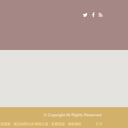
© Copyright All Rights Reserved
 電話詢問85折價格公道 · 免費紙箱 · 價格親民
打卡即享9折！價格透明