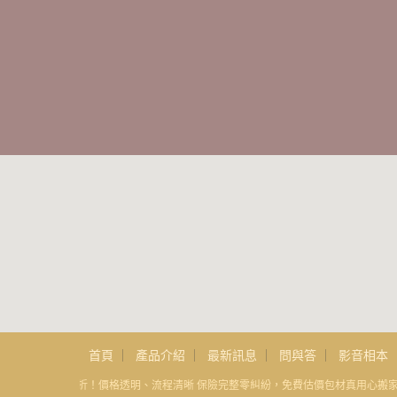
首頁
產品介紹
最新訊息
問與答
影音相本
打卡即享9折！價格透明、流程清晰 保險完整零糾紛，免費估價包材真用心搬家公司