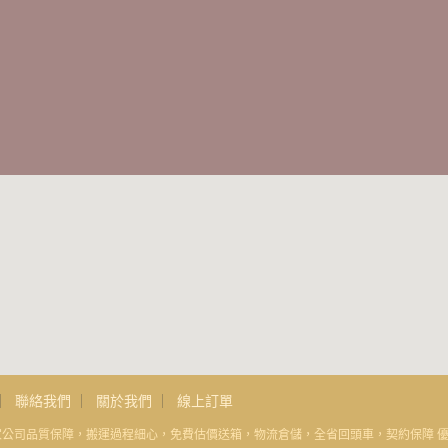
聯絡我們
關於我們
線上訂單
品質保障，搬運過程細心，免費估價送箱，物流倉儲，全省回頭車，契約保障 優質服務 ·