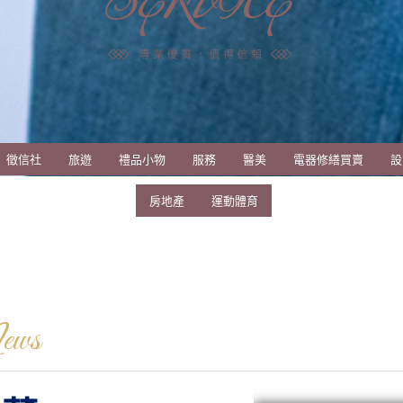
徵信社
旅遊
禮品小物
服務
醫美
電器修繕買賣
設
房地產
運動體育
ews