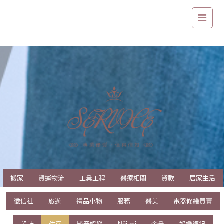
台南住宿｜台南值得您住下來細細品味
搬家
貨運物流
工業工程
醫療相關
貸款
居家生活
徵信社
旅遊
禮品小物
服務
醫美
電器修繕買賣