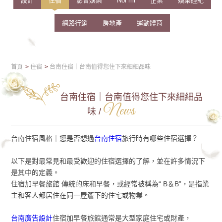
設計
住宿
影音娛樂
Nối mi
企業
娛樂經紀
網路行銷
房地產
運動體育
首頁
住宿
台南住宿｜台南值得您住下來細細品味
台南住宿｜台南值得您住下來細細品
News
味 /
台南住宿風格｜您是否想過
台南住宿
旅行時有哪些住宿選擇？
以下是對最常見和最受歡迎的住宿選擇的了解，並在許多情況下
是其中的定義。
住宿加早餐旅館 傳統的床和早餐，或經常被稱為“ B＆B”，是指業
主和客人都居住在同一屋簷下的住宅或物業。
台南廣告設計
住宿加早餐旅館通常是大型家庭住宅或財產，