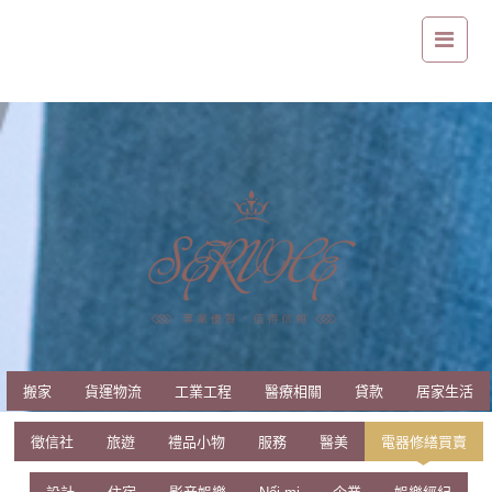
冰箱維修簡單問題判斷，快速找出問題點
搬家
貨運物流
工業工程
醫療相關
貸款
居家生活
徵信社
旅遊
禮品小物
服務
醫美
電器修繕買賣