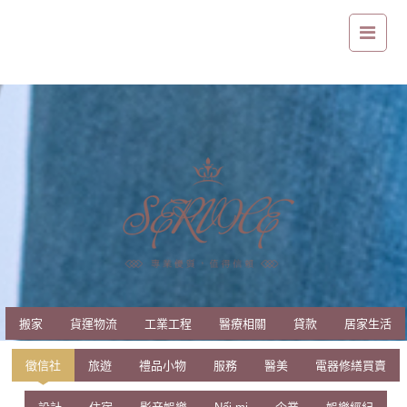
屏東律師事務所，不限諮詢時間、問題種類，所有線上諮詢皆為免費
搬家
貨運物流
工業工程
醫療相關
貸款
居家生活
徵信社
旅遊
禮品小物
服務
醫美
電器修繕買賣