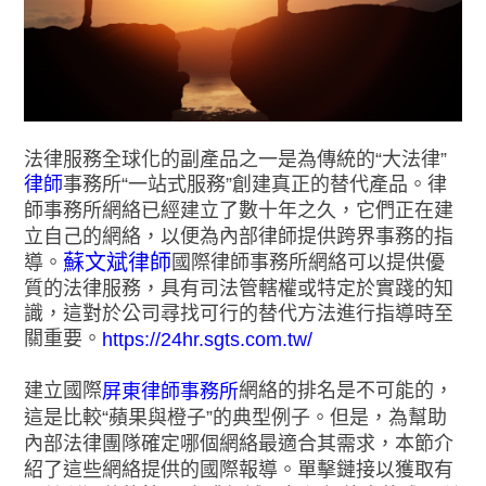
法律服務全球化的副產品之一是為傳統的“大法律”
律師
事務所“一站式服務”創建真正的替代產品。律
師事務所網絡已經建立了數十年之久，它們正在建
立自己的網絡，以便為內部律師提供跨界事務的指
蘇文斌律師
導。
國際律師事務所網絡可以提供優
質的法律服務，具有司法管轄權或特定於實踐的知
識，這對於公司尋找可行的替代方法進行指導時至
關重要。
https://24hr.sgts.com.tw/
建立國際
網絡的排名是不可能的，
屏東律師事務所
這是比較“蘋果與橙子”的典型例子。但是，為幫助
內部法律團隊確定哪個網絡最適合其需求，本節介
紹了這些網絡提供的國際報導。單擊鏈接以獲取有