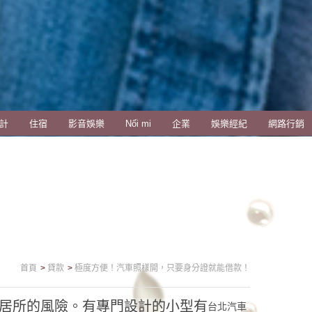
計
住宿
影音娛樂
Nối mi
企業
娛樂經紀
網路行銷
首頁
貸款
極度方便！汽車照樣開，只要身分證就能借款！
居所的風險。有專門設計的小型有
台北汽車