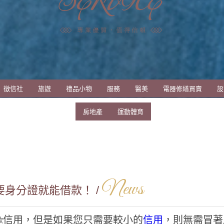
徵信社
旅遊
禮品小物
服務
醫美
電器修繕買賣
設
房地產
運動體育
News
身分證就能借款！ /
信用，但是如果您只需要較小的
信用
，則無需冒著
款