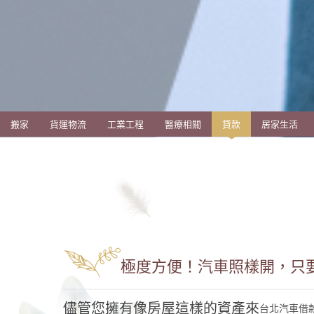
搬家
貨運物流
工業工程
醫療相關
貸款
居家生活
極度方便！汽車照樣開，只要
儘管您擁有像房屋這樣的資產來
台北汽車借