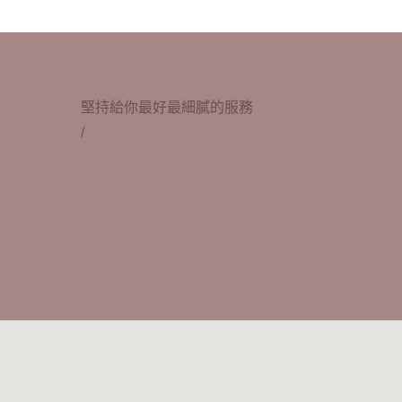
堅持給你最好最細膩的服務
/