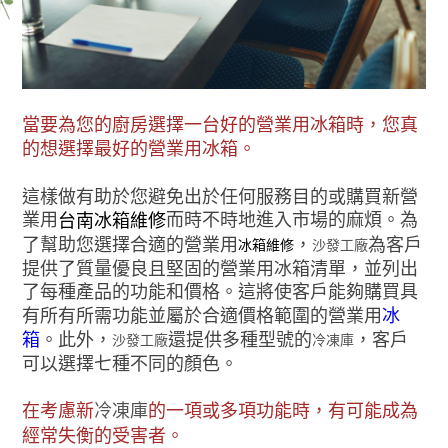
當要為您的廚房選擇一台好的營業用冰箱時，您真
的想選擇最好的營業用冰箱。
這樣做有助於您避免出於任何服務目的或購買新營
業用
而時不時地進入市場的麻煩。為
台南冰箱維修
了幫助您選擇合適的營業用
，
為客戶
冰箱維修
沙發工廠
提供了質量優良且堅固的營業用冰箱清單，並列出
了每種產品的功能和價格。這將使客戶能夠購買具
有所有所需功能並屬於合適價格範圍的營業用
冰
箱
。此外，
還提供多種型號的
，客戶
沙發工廠
冷凍庫
可以選擇七種不同的顏色。
在考慮新
冷凍庫
的一項或多項功能時，有可能成為
經常失衡的受害者。