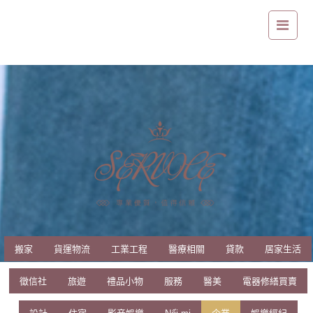
營業用冰箱哪裡買?營業用冰箱如何使用?此篇文章報您知
搬家
貨運物流
工業工程
醫療相關
貸款
居家生活
徵信社
旅遊
禮品小物
服務
醫美
電器修繕買賣